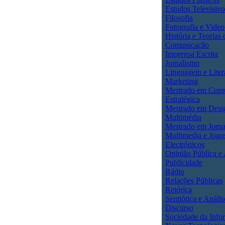
Estudos Televisivo
Filosofia
Fotografia e Video
História e Teorias 
Comunicação
Imprensa Escrita
Jornalismo
Linguagem e Liter
Marketing
Mestrado em Com
Estratégica
Mestrado em Desi
Multimédia
Mestrado em Jorna
Multimedia e Jogo
Electrónicos
Opinião Pública e
Publicidade
Rádio
Relações Públicas
Retórica
Semiótica e Anális
Discurso
Sociedade da Info