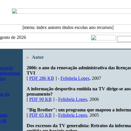
 Agosto de 2026
»
Autor
ducação
2006: o ano da renovação administrativa das licença
nizacional
TVI
ica
[
PDF 286 KB
] -
Felisbela Lopes
, 2007
A informação desportiva emitida na TV dirige-se aos
as da
pensamento?
[
PDF 99 KB
] -
Felisbela Lopes
, 2006
"Big Brother": um programa que mapeou a informaç
sign
[
PDF 65 KB
] -
Felisbela Lopes
, 2005
e de
Dos excessos da TV generalista: Retratos da inform
emitida em horário nobre