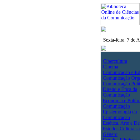
Sexta-feira, 7 de
Cibercultura
Cinema
Comunicação e E
Comunicação Orga
Comunicação Polít
Direito e Ética da
Comunicação
Economia e Polític
Comunicação
Epistemologia da
Comunicação
Estética, Arte e De
Estudos Culturais 
Género
Estudos Fílmicos