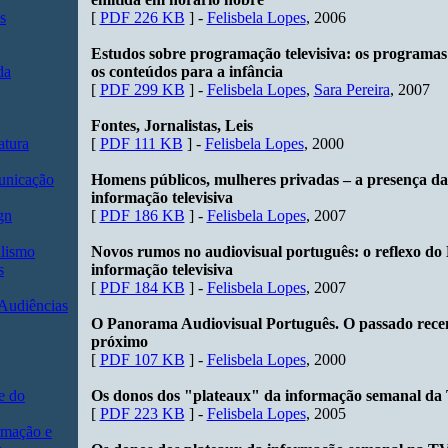
s
[
PDF 226 KB
] -
Felisbela Lopes
, 2006
Estudos sobre programação televisiva: os programas
da
os conteúdos para a infância
[
PDF 299 KB
] -
Felisbela Lopes
,
Sara Pereira
, 2007
Fontes, Jornalistas, Leis
atura
[
PDF 111 KB
] -
Felisbela Lopes
, 2000
unicação
Homens públicos, mulheres privadas – a presença d
informação televisiva
gn
[
PDF 186 KB
] -
Felisbela Lopes
, 2007
lismo
Novos rumos no audiovisual português: o reflexo do
s
informação televisiva
[
PDF 184 KB
] -
Felisbela Lopes
, 2007
 Audiências
O Panorama Audiovisual Português. O passado recen
próximo
[
PDF 107 KB
] -
Felisbela Lopes
, 2000
e do
Os donos dos "plateaux" da informação semanal da 
[
PDF 223 KB
] -
Felisbela Lopes
, 2005
rmação e