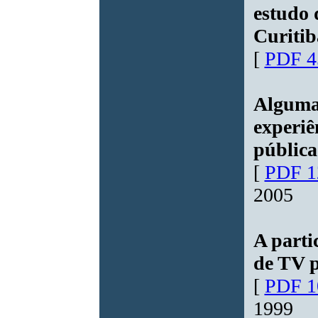
estudo 
Curitib
[
PDF 4
Algumas
experiê
pública
[
PDF 1
2005
A parti
de TV p
[
PDF 1
1999