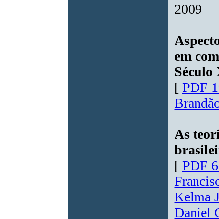
2009
Aspecto
em com
Século
[
PDF 1
Brandão
As teor
brasile
[
PDF 6
Francis
Kelma J
Daniel 