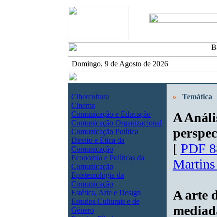
Domingo, 9 de Agosto de 2026
Cibercultura
»
Temática
Cinema
Comunicação e Educação
A Análi
Comunicação Organizacional
perspec
Comunicação Política
Direito e Ética da
[
PDF 8
Comunicação
Economia e Políticas da
Martins
Comunicação
Epistemologia da
Comunicação
A arte 
Estética, Arte e Design
Estudos Culturais e de
mediada
Género