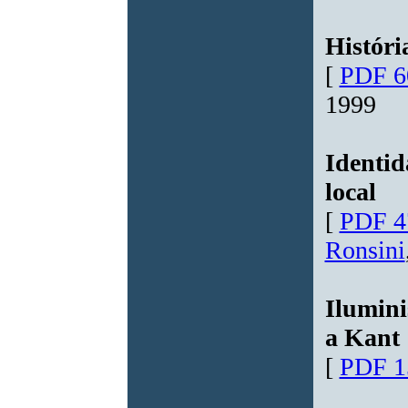
Históri
[
PDF 6
1999
Identid
local
[
PDF 4
Ronsini
Ilumini
a Kant
[
PDF 1