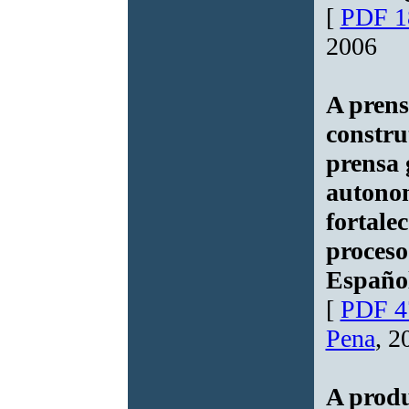
[
PDF 1
2006
A prens
constru
prensa 
autonom
fortale
proceso
Español
[
PDF 4
Pena
, 2
A produ