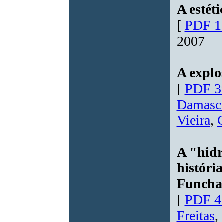
A estét
[
PDF 1
2007
A explo
[
PDF 3
Damasce
Vieira
,
A "hidr
históri
Funchal
[
PDF 4
Freitas
,