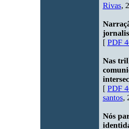
Rivas
, 
Narraçã
jornali
[
PDF 4
Nas tri
comunic
interse
[
PDF 4
santos
,
Nós par
identid