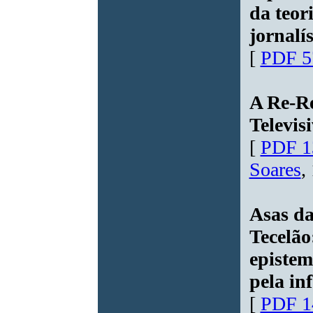
da teor
jornalís
[
PDF 5
A Re-R
Televis
[
PDF 1
Soares
,
Asas d
Tecelão
epistem
pela in
[
PDF 1