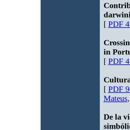
Contrib
darwin
[
PDF 4
Crossin
in Port
[
PDF 4
Cultura
[
PDF 9
Mateus
De la vi
simbóli