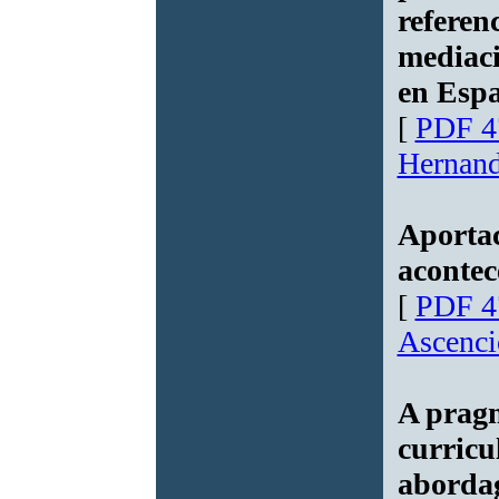
referenc
mediaci
en Esp
[
PDF 4
Hernan
Aportac
acontec
[
PDF 4
Ascenci
A pragm
curricu
abordag