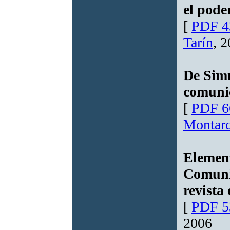
el pode
[
PDF 4
Tarín
, 
De Simm
comuni
[
PDF 6
Montar
Element
Comunic
revista
[
PDF 5
2006