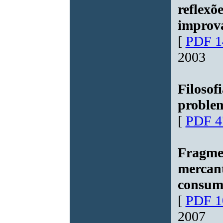
reflexõ
improv
[
PDF 1
2003
Filosof
proble
[
PDF 4
Fragmen
mercant
consum
[
PDF 1
2007