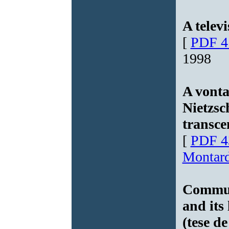
A telev
[
PDF 4
1998
A vont
Nietzsc
transce
[
PDF 4
Montar
Communi
and its
(tese d