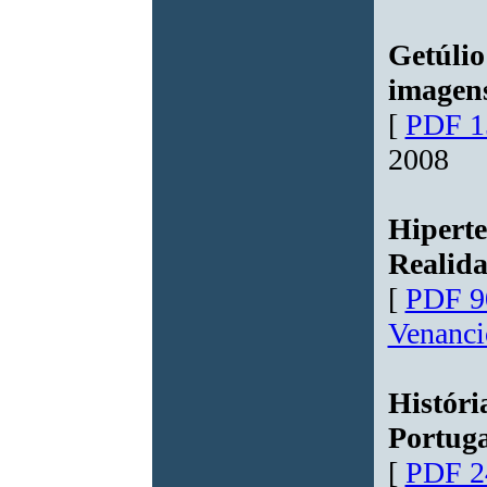
Getúlio
imagens
[
PDF 1
2008
Hiperte
Realid
[
PDF 9
Venanci
Históri
Portuga
[
PDF 2