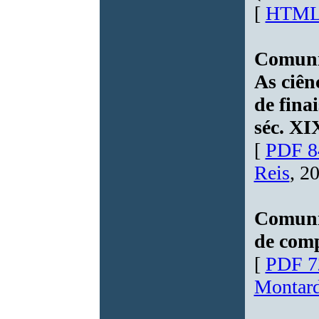
[
HTML
Comunic
As ciên
de fina
séc. XI
[
PDF 8
Reis
, 2
Comuni
de com
[
PDF 7
Montar