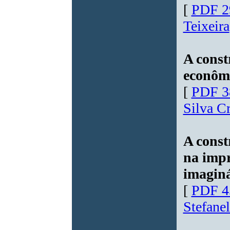
[
PDF 2
Teixeira
A const
econômi
[
PDF 3
Silva C
A const
na impr
imaginá
[
PDF 4
Stefanel