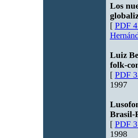
Los nue
globali
[
PDF 4
Hernán
Luiz Be
folk-co
[
PDF 3
1997
Lusofon
Brasil-
[
PDF 3
1998