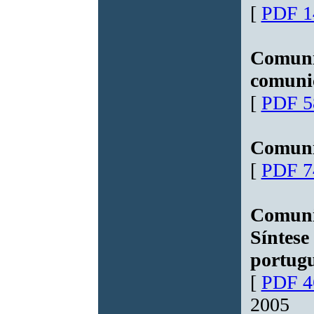
[
PDF 1
Comunic
comunic
[
PDF 5
Comuni
[
PDF 7
Comuni
Síntese
portugu
[
PDF 4
2005