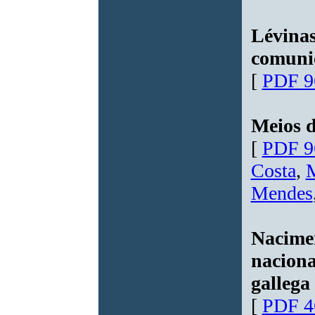
Lévinas
comunic
[
PDF 9
Meios 
[
PDF 9
Costa
,
M
Mendes
Nacimen
naciona
gallega
[
PDF 4