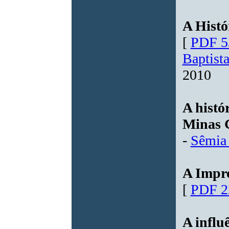
A Histó
[
PDF 5
Baptist
2010
A histó
Minas 
-
Sêmia
A Impr
[
PDF 2
A influ