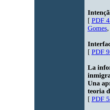
Intenç
[
PDF 4
Gomes
,
Interfa
[
PDF 9
La info
inmigra
Una apr
teoria 
[
PDF 5