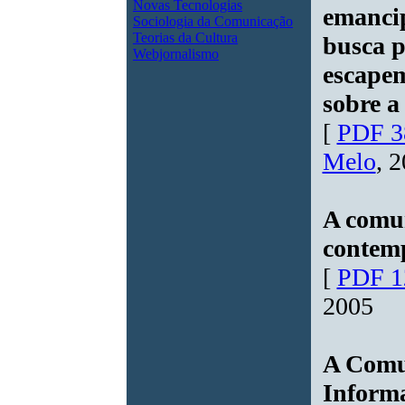
Novas Tecnologias
emancip
Sociologia da Comunicação
Teorias da Cultura
busca p
Webjornalismo
escapem
sobre a
[
PDF 3
Melo
, 
A comun
contem
[
PDF 1
2005
A Comu
Inform