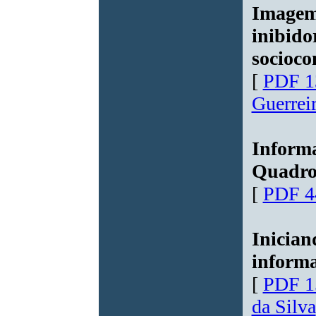
Imagem
inibido
socioco
[
PDF 1
Guerrei
Informa
Quadros
[
PDF 4
Inician
informa
[
PDF 1
da Silva