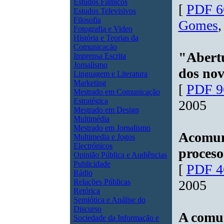
Estudos Fílmicos
[
PDF 6
Estudos Televisivos
Filosofia
Gomes
,
Fotografia e Video
História e Teorias da
Comunicação
"Abertu
Imprensa Escrita
Jornalismo
dos no
Linguagem e Literatura
Marketing
[
PDF 9
Mestrado em Comunicação
Estratégica
2005
Mestrado em Design
Multimédia
Mestrado em Jornalismo
Acomuni
Multimedia e Jogos
Electrónicos
proceso
Opinião Pública e Audiências
Publicidade
[
PDF 4
Rádio
Relações Públicas
2005
Retórica
Semiótica e Análise do
Discurso
A comu
Sociedade da Informação e