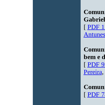
Comuni
Gabriel
[
PDF 1
Antune
Comuni
bem e 
[
PDF 9
Pereira
,
Comuni
[
PDF 7