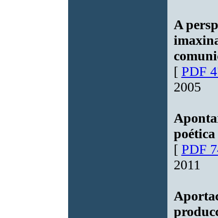
A persp
imaxina
comunic
[
PDF 4
2005
Aponta
poética
[
PDF 7
2011
Aportac
producc