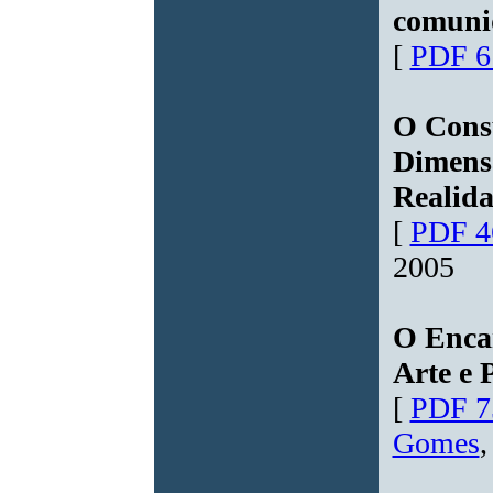
comunid
[
PDF 6
O Cons
Dimens
Realid
[
PDF 4
2005
O Encan
Arte e 
[
PDF 7
Gomes
,