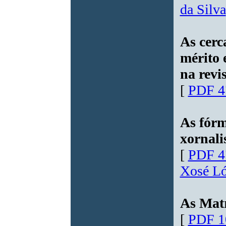
da Silva
As cerc
mérito 
na revi
[
PDF 4
As fórm
xornali
[
PDF 4
Xosé Ló
As Matr
[
PDF 1