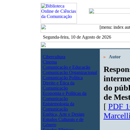
Segunda-feira, 10 de Agosto de 2026
Cibercultura
»
Autor
Cinema
Comunicação e Educação
Respons
Comunicação Organizacional
interme
Comunicação Política
Direito e Ética da
do públ
Comunicação
Economia e Políticas da
de Mes
Comunicação
Epistemologia da
[
PDF 1
Comunicação
Marcell
Estética, Arte e Design
Estudos Culturais e de
Género
Estudos Fílmicos