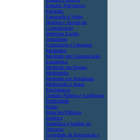
Estudos Televisivos
Filosofia
Fotografia e Video
História e Teorias da
Comunicação
Imprensa Escrita
Jornalismo
Linguagem e Literatura
Marketing
Mestrado em Comunicação
Estratégica
Mestrado em Design
Multimédia
Mestrado em Jornalismo
Multimedia e Jogos
Electrónicos
Opinião Pública e Audiências
Publicidade
Rádio
Relações Públicas
Retórica
Semiótica e Análise do
Discurso
Sociedade da Informação e