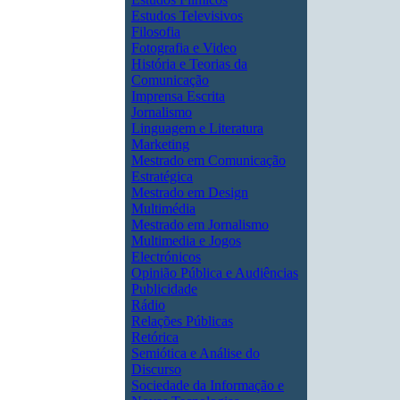
Estudos Televisivos
Filosofia
Fotografia e Video
História e Teorias da
Comunicação
Imprensa Escrita
Jornalismo
Linguagem e Literatura
Marketing
Mestrado em Comunicação
Estratégica
Mestrado em Design
Multimédia
Mestrado em Jornalismo
Multimedia e Jogos
Electrónicos
Opinião Pública e Audiências
Publicidade
Rádio
Relações Públicas
Retórica
Semiótica e Análise do
Discurso
Sociedade da Informação e