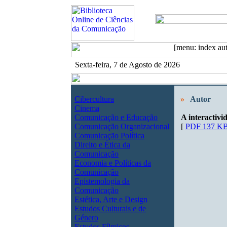
Sexta-feira, 7 de Agosto de 2026
Cibercultura
»
Autor
Cinema
Comunicação e Educação
A interactivi
Comunicação Organizacional
[
PDF 137 K
Comunicação Política
Direito e Ética da
Comunicação
Economia e Políticas da
Comunicação
Epistemologia da
Comunicação
Estética, Arte e Design
Estudos Culturais e de
Género
Estudos Fílmicos