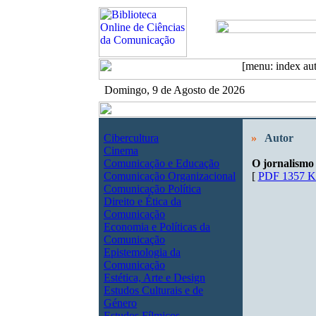
Domingo, 9 de Agosto de 2026
Cibercultura
»
Autor
Cinema
Comunicação e Educação
O jornalismo
Comunicação Organizacional
[
PDF 1357 
Comunicação Política
Direito e Ética da
Comunicação
Economia e Políticas da
Comunicação
Epistemologia da
Comunicação
Estética, Arte e Design
Estudos Culturais e de
Género
Estudos Fílmicos