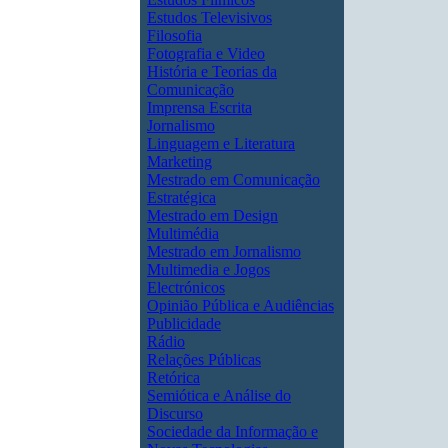
Estudos Televisivos
Filosofia
Fotografia e Video
História e Teorias da
Comunicação
Imprensa Escrita
Jornalismo
Linguagem e Literatura
Marketing
Mestrado em Comunicação
Estratégica
Mestrado em Design
Multimédia
Mestrado em Jornalismo
Multimedia e Jogos
Electrónicos
Opinião Pública e Audiências
Publicidade
Rádio
Relações Públicas
Retórica
Semiótica e Análise do
Discurso
Sociedade da Informação e