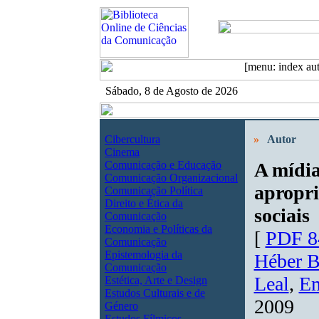
Sábado, 8 de Agosto de 2026
Cibercultura
»
Autor
Cinema
Comunicação e Educação
A mídia
Comunicação Organizacional
apropri
Comunicação Política
Direito e Ética da
sociais
Comunicação
Economia e Políticas da
[
PDF 8
Comunicação
Epistemologia da
Héber B
Comunicação
Leal
,
Em
Estética, Arte e Design
Estudos Culturais e de
2009
Género
Estudos Fílmicos