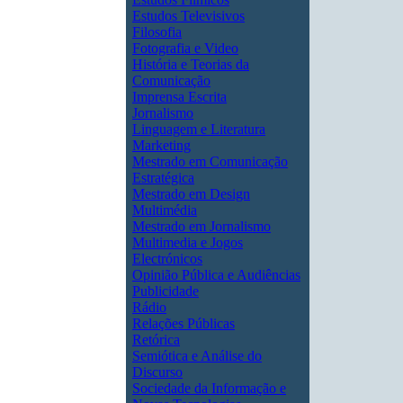
Estudos Televisivos
Filosofia
Fotografia e Video
História e Teorias da
Comunicação
Imprensa Escrita
Jornalismo
Linguagem e Literatura
Marketing
Mestrado em Comunicação
Estratégica
Mestrado em Design
Multimédia
Mestrado em Jornalismo
Multimedia e Jogos
Electrónicos
Opinião Pública e Audiências
Publicidade
Rádio
Relações Públicas
Retórica
Semiótica e Análise do
Discurso
Sociedade da Informação e