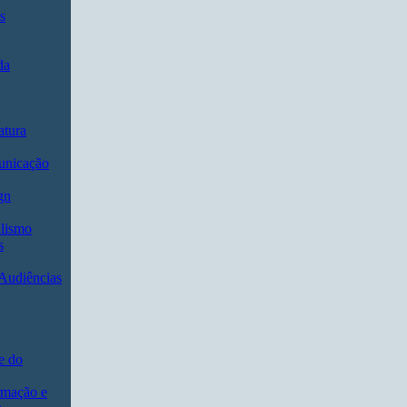
s
da
atura
unicação
gn
lismo
s
 Audiências
e do
rmação e