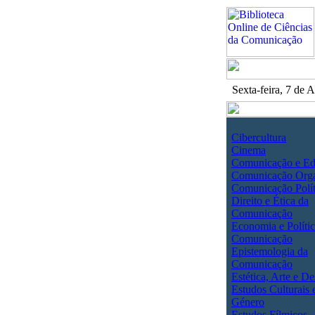
Sexta-feira, 7 de
Cibercultura
Cinema
Comunicação e E
Comunicação Orga
Comunicação Polít
Direito e Ética da
Comunicação
Economia e Polític
Comunicação
Epistemologia da
Comunicação
Estética, Arte e De
Estudos Culturais 
Género
Estudos Fílmicos