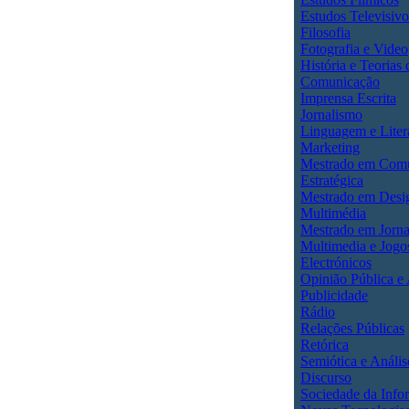
Estudos Televisivo
Filosofia
Fotografia e Video
História e Teorias 
Comunicação
Imprensa Escrita
Jornalismo
Linguagem e Liter
Marketing
Mestrado em Com
Estratégica
Mestrado em Desi
Multimédia
Mestrado em Jorna
Multimedia e Jogo
Electrónicos
Opinião Pública e
Publicidade
Rádio
Relações Públicas
Retórica
Semiótica e Anális
Discurso
Sociedade da Info