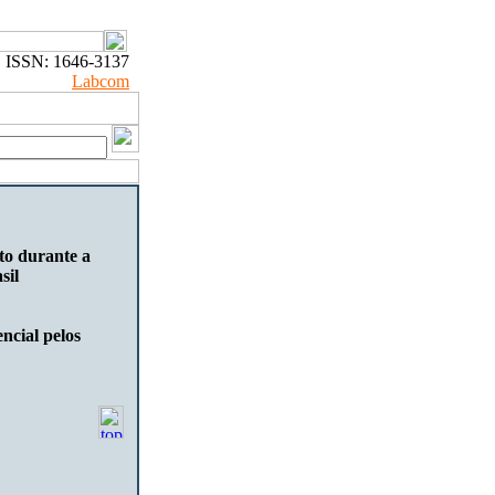
ISSN: 1646-3137
Labcom
to durante a
sil
ncial pelos