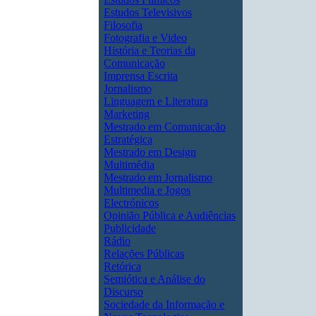
Estudos Televisivos
Filosofia
Fotografia e Video
História e Teorias da
Comunicação
Imprensa Escrita
Jornalismo
Linguagem e Literatura
Marketing
Mestrado em Comunicação
Estratégica
Mestrado em Design
Multimédia
Mestrado em Jornalismo
Multimedia e Jogos
Electrónicos
Opinião Pública e Audiências
Publicidade
Rádio
Relações Públicas
Retórica
Semiótica e Análise do
Discurso
Sociedade da Informação e