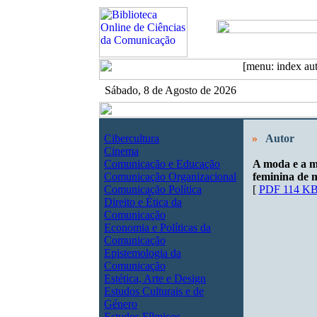
Sábado, 8 de Agosto de 2026
Cibercultura
»
Autor
Cinema
Comunicação e Educação
A moda e a mí
Comunicação Organizacional
feminina de 
Comunicação Política
[
PDF 114 K
Direito e Ética da
Comunicação
Economia e Políticas da
Comunicação
Epistemologia da
Comunicação
Estética, Arte e Design
Estudos Culturais e de
Género
Estudos Fílmicos