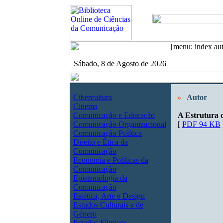
Sábado, 8 de Agosto de 2026
Cibercultura
»
Autor
Cinema
Comunicação e Educação
A Estrutura 
Comunicação Organizacional
[
PDF 94 KB
Comunicação Política
Direito e Ética da
Comunicação
Economia e Políticas da
Comunicação
Epistemologia da
Comunicação
Estética, Arte e Design
Estudos Culturais e de
Género
Estudos Fílmicos