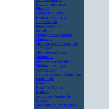
Estudos Televisivos
Filosofia
Fotografia e Video
História e Teorias da
Comunicação
Imprensa Escrita
Jornalismo
Linguagem e Literatura
Marketing
Mestrado em Comunicação
Estratégica
Mestrado em Design
Multimédia
Mestrado em Jornalismo
Multimedia e Jogos
Electrónicos
Opinião Pública e Audiências
Publicidade
Rádio
Relações Públicas
Retórica
Semiótica e Análise do
Discurso
Sociedade da Informação e