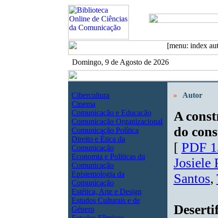
Domingo, 9 de Agosto de 2026
Cibercultura
»
Autor
Cinema
Comunicação e Educação
A const
Comunicação Organizacional
do con
Comunicação Política
Direito e Ética da
[
PDF 1
Comunicação
Economia e Políticas da
Josiele 
Comunicação
Epistemologia da
Santos
,
Comunicação
Estética, Arte e Design
Estudos Culturais e de
Deserti
Género
Estudos Fílmicos