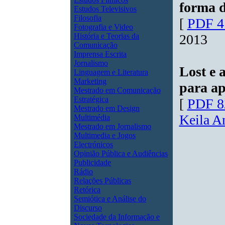
forma d
Estudos Televisivos
Filosofia
[
PDF 4
Fotografia e Video
História e Teorias da
2013
Comunicação
Imprensa Escrita
Jornalismo
Lost e 
Linguagem e Literatura
Marketing
para ap
Mestrado em Comunicação
Estratégica
[
PDF 8
Mestrado em Design
Keila A
Multimédia
Mestrado em Jornalismo
Multimedia e Jogos
Electrónicos
Opinião Pública e Audiências
Publicidade
Rádio
Relações Públicas
Retórica
Semiótica e Análise do
Discurso
Sociedade da Informação e