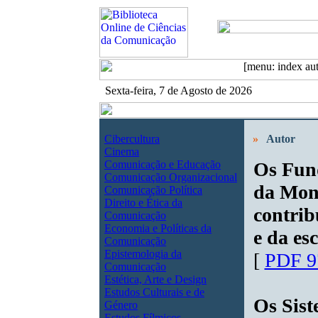
Sexta-feira, 7 de Agosto de 2026
Cibercultura
»
Autor
Cinema
Comunicação e Educação
Os Fund
Comunicação Organizacional
da Mon
Comunicação Política
Direito e Ética da
contrib
Comunicação
Economia e Políticas da
e da esc
Comunicação
Epistemologia da
[
PDF 9
Comunicação
Estética, Arte e Design
Estudos Culturais e de
Os Sist
Género
Estudos Fílmicos