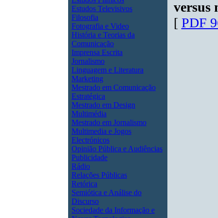
versus 
Estudos Televisivos
Filosofia
[
PDF 9
Fotografia e Video
História e Teorias da
Comunicação
Imprensa Escrita
Jornalismo
Linguagem e Literatura
Marketing
Mestrado em Comunicação
Estratégica
Mestrado em Design
Multimédia
Mestrado em Jornalismo
Multimedia e Jogos
Electrónicos
Opinião Pública e Audiências
Publicidade
Rádio
Relações Públicas
Retórica
Semiótica e Análise do
Discurso
Sociedade da Informação e