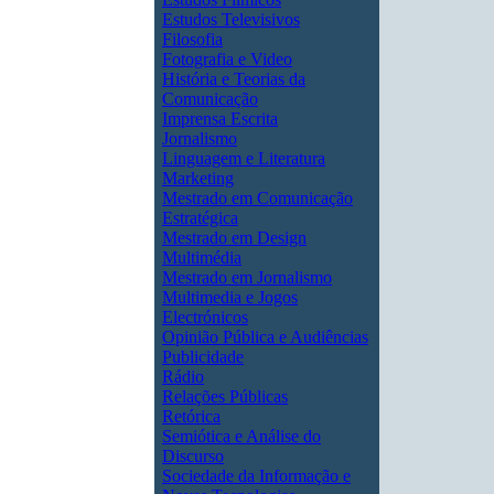
Estudos Televisivos
Filosofia
Fotografia e Video
História e Teorias da
Comunicação
Imprensa Escrita
Jornalismo
Linguagem e Literatura
Marketing
Mestrado em Comunicação
Estratégica
Mestrado em Design
Multimédia
Mestrado em Jornalismo
Multimedia e Jogos
Electrónicos
Opinião Pública e Audiências
Publicidade
Rádio
Relações Públicas
Retórica
Semiótica e Análise do
Discurso
Sociedade da Informação e