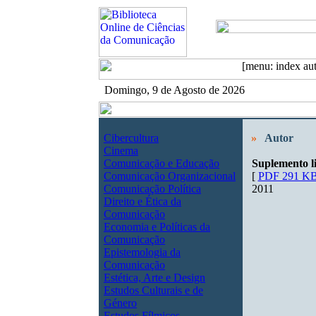
Domingo, 9 de Agosto de 2026
Cibercultura
»
Autor
Cinema
Comunicação e Educação
Suplemento li
Comunicação Organizacional
[
PDF 291 K
Comunicação Política
2011
Direito e Ética da
Comunicação
Economia e Políticas da
Comunicação
Epistemologia da
Comunicação
Estética, Arte e Design
Estudos Culturais e de
Género
Estudos Fílmicos