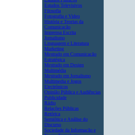
Estudos Televisivos
Filosofia
Fotografia e Video
História e Teorias da
Comunicação
Imprensa Escrita
Jornalismo
Linguagem e Literatura
Marketing
Mestrado em Comunicação
Estratégica
Mestrado em Design
Multimédia
Mestrado em Jornalismo
Multimedia e Jogos
Electrónicos
Opinião Pública e Audiências
Publicidade
Rádio
Relações Públicas
Retórica
Semiótica e Análise do
Discurso
Sociedade da Informação e