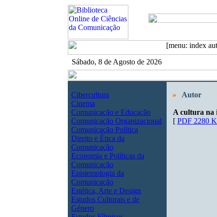
Sábado, 8 de Agosto de 2026
Cibercultura
»
Autor
Cinema
Comunicação e Educação
A cultura na 
Comunicação Organizacional
[
PDF 2280 
Comunicação Política
Direito e Ética da
Comunicação
Economia e Políticas da
Comunicação
Epistemologia da
Comunicação
Estética, Arte e Design
Estudos Culturais e de
Género
Estudos Fílmicos