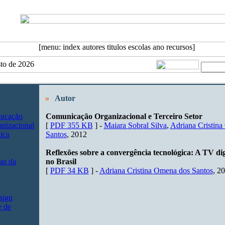
sto de 2026
»
Autor
ducação
Comunicação Organizacional e Terceiro Setor
nizacional
[
PDF 355 KB
] -
Maiara Sobral Silva
,
Adriana Cristin
ica
Santos
, 2012
Reflexões sobre a convergência tecnológica: A TV digi
as da
no Brasil
[
PDF 34 KB
] -
Adriana Cristina Omena dos Santos
, 2
sign
e de