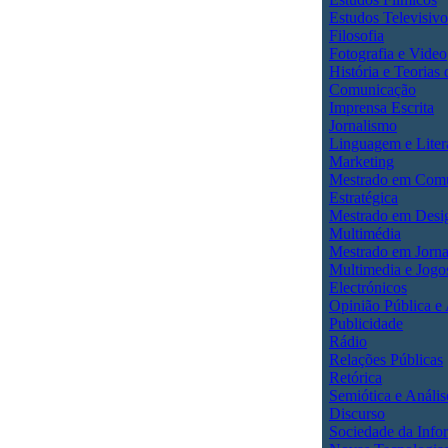
Estudos Televisivo
Filosofia
Fotografia e Video
História e Teorias 
Comunicação
Imprensa Escrita
Jornalismo
Linguagem e Liter
Marketing
Mestrado em Com
Estratégica
Mestrado em Desi
Multimédia
Mestrado em Jorna
Multimedia e Jogo
Electrónicos
Opinião Pública e
Publicidade
Rádio
Relações Públicas
Retórica
Semiótica e Anális
Discurso
Sociedade da Info