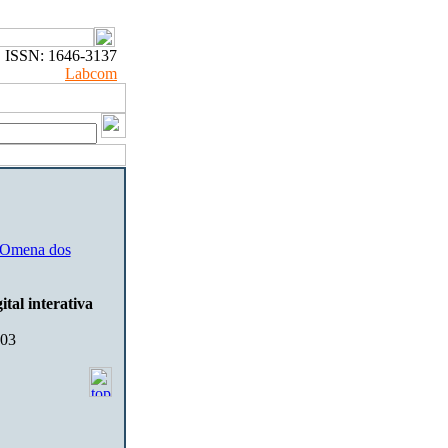
ISSN: 1646-3137
Labcom
a Omena dos
tal interativa
003