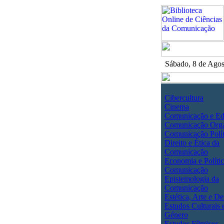
Sábado, 8 de Ago
Cibercultura
Cinema
Comunicação e E
Comunicação Orga
Comunicação Polít
Direito e Ética da
Comunicação
Economia e Polític
Comunicação
Epistemologia da
Comunicação
Estética, Arte e De
Estudos Culturais 
Género
Estudos Fílmicos