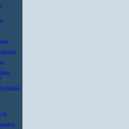
s
da
atura
unicação
gn
lismo
s
 Audiências
e do
rmação e