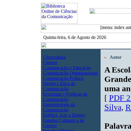
Quinta-feira, 6 de Agosto de 2026
Cibercultura
»
Autor
Cinema
Comunicação e Educação
A Escol
Comunicação Organizacional
Grande
Comunicação Política
Direito e Ética da
uma aná
Comunicação
Economia e Políticas da
[
PDF 2
Comunicação
Epistemologia da
Silva
,
R
Comunicação
Estética, Arte e Design
Estudos Culturais e de
Palavr
Género
Estudos Fílmicos