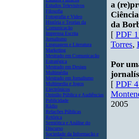
a (re)p
Estudos Televisivos
Filosofia
Ciência
Fotografia e Video
História e Teorias da
da Bor
Comunicação
[
PDF 1
Imprensa Escrita
Jornalismo
Torres
,
Linguagem e Literatura
Marketing
Mestrado em Comunicação
Estratégica
Por uma
Mestrado em Design
jornalís
Multimédia
Mestrado em Jornalismo
[
PDF 4
Multimedia e Jogos
Electrónicos
Monten
Opinião Pública e Audiências
Publicidade
2005
Rádio
Relações Públicas
Retórica
Semiótica e Análise do
Discurso
Sociedade da Informação e