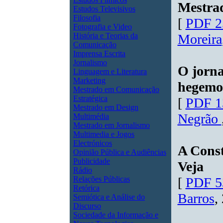
Mestra
Estudos Televisivos
Filosofia
[
PDF 2
Fotografia e Video
História e Teorias da
Moreira
Comunicação
Imprensa Escrita
Jornalismo
O jorna
Linguagem e Literatura
Marketing
hegemo
Mestrado em Comunicação
Estratégica
[
PDF 1
Mestrado em Design
Negrão
Multimédia
Mestrado em Jornalismo
Multimedia e Jogos
Electrónicos
A Const
Opinião Pública e Audiências
Publicidade
Veja
Rádio
Relações Públicas
[
PDF 5
Retórica
Barros
,
Semiótica e Análise do
Discurso
Sociedade da Informação e