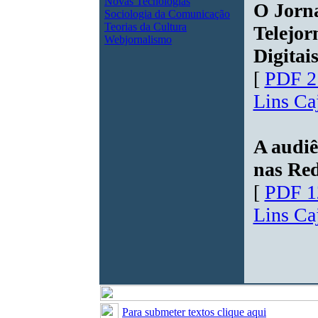
Novas Tecnologias
O Jorna
Sociologia da Comunicação
Teorias da Cultura
Telejor
Webjornalismo
Digitai
[
PDF 2
Lins Ca
A audiê
nas Red
[
PDF 1
Lins Ca
Para submeter textos clique aqui