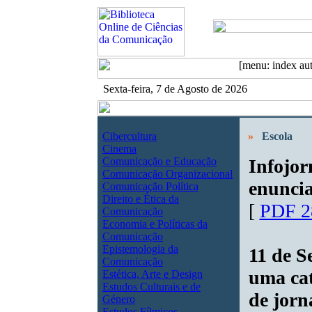
Sexta-feira, 7 de Agosto de 2026
Cibercultura
»
Escola
Cinema
Comunicação e Educação
Infojor
Comunicação Organizacional
enunci
Comunicação Política
Direito e Ética da
[
PDF 2
Comunicação
Economia e Políticas da
Comunicação
Epistemologia da
11 de S
Comunicação
uma cat
Estética, Arte e Design
Estudos Culturais e de
de jorn
Género
Estudos Fílmicos